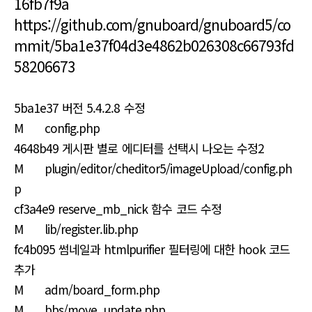
16fb7f9a
https://github.com/gnuboard/gnuboard5/co
mmit/5ba1e37f04d3e4862b026308c66793fd
58206673
5ba1e37 버전 5.4.2.8 수정
M config.php
4648b49 게시판 별로 에디터를 선택시 나오는 수정2
M plugin/editor/cheditor5/imageUpload/config.ph
p
cf3a4e9 reserve_mb_nick 함수 코드 수정
M lib/register.lib.php
fc4b095 썸네일과 htmlpurifier 필터링에 대한 hook 코드
추가
M adm/board_form.php
M bbs/move_update.php