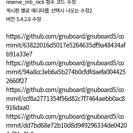
reserve_mb_nick 함수 코드 수정
게시판 별로 에디터를 선택시 나오는 수정2
버전 5.4.2.8 수정
https://github.com/gnuboard/gnuboard5/co
mmit/63822016d5017e5264635df9a48434af
b91a33e7
https://github.com/gnuboard/gnuboard5/co
mmit/94a8cc3eb6a5b274b0cfdfdaefa004425
2660f27
https://github.com/gnuboard/gnuboard5/co
mmit/ccf8a2771354f56d82c7f7464aebb0ac8
916daa0
https://github.com/gnuboard/gnuboard5/co
mmit/dd7bd68e72b10d8d949296334de0420