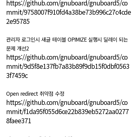
https://github.com/gnuboard/gnuboard5/co
mmit/9758007f910fd4a38be73b996c27c4cde
2e95785
관리자 로그인시 새글 테이블 OPIMIZE 실행시 딜레이 되는
문제 개선2
https://github.com/gnuboard/gnuboard5/co
mmit/9d5f8e137fb7a83b89f9db15f0dbf0563
3f7459c
Open redirect 취약점 수정
https://github.com/gnuboard/gnuboard5/co
mmit/f1da95f055d6ce22b839eb5272aa0277
8faee371