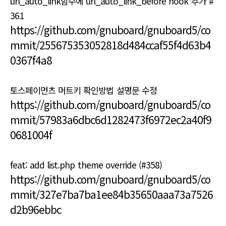
url_auto_link함수에 url_auto_link_before hook 추가 #
361
https://github.com/gnuboard/gnuboard5/co
mmit/255675353052818d484ccaf55f4d63b4
0367f4a8
토스페이먼츠 머트키 확인방법 설명문 수정
https://github.com/gnuboard/gnuboard5/co
mmit/57983a6dbc6d1282473f6972ec2a40f9
0681004f
feat: add list.php theme override (#358)
https://github.com/gnuboard/gnuboard5/co
mmit/327e7ba7ba1ee84b35650aaa73a7526
d2b96ebbc