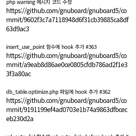
php warning 메시지 코드 수정
https://github.com/gnuboard/gnuboard5/co
mmit/9602f3c7a7118948d6f31cb39885ca8df
63d9ac3
insert_use_point 함수에 hook 추가 #363
https://github.com/gnuboard/gnuboard5/co
mmit/a9eab8d86ae0ce0805cfdb786ad2f1e3
3f3a80ac
db_table.optimize.php 파일에 hook 추가 #362
https://github.com/gnuboard/gnuboard5/co
mmit/9191199ef4ad0703e1b74a9863dfbcec
eb230d2a