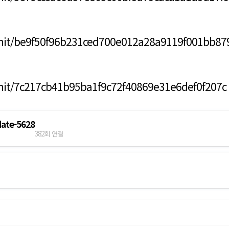
mit/be9f50f96b231ced700e012a28a9119f001bb87
mit/7c217cb41b95ba1f9c72f40869e31e6def0f207c
date-5628
382회 연결