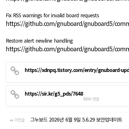
Fix RSS warnings for invalid board requests
https://github.com/gnuboard/gnuboard5/com
Restore alert newline handling
https://github.com/gnuboard/gnuboard5/com
https://xdnpq.tistory.com/entry/gnuboard-up
https://sir.kr/g5_pds/7648
406회 연결
그누보드 2026년 6월 9일 5.6.29 보안업데이트
이전글