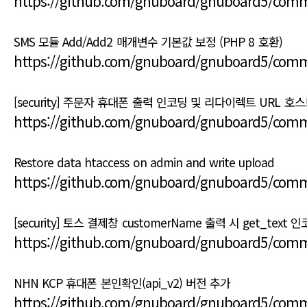
https://github.com/gnuboard/gnuboard5/com
SMS 모듈 Add/Add2 매개변수 기본값 보정 (PHP 8 호환)
https://github.com/gnuboard/gnuboard5/co
[security] 주문자 휴대폰 출력 인코딩 및 리다이렉트 URL 호
https://github.com/gnuboard/gnuboard5/com
Restore data htaccess on admin and write upload
https://github.com/gnuboard/gnuboard5/com
[security] 토스 결제창 customerName 출력 시 get_text 
https://github.com/gnuboard/gnuboard5/com
NHN KCP 휴대폰 본인확인(api_v2) 버전 추가
https://github.com/gnuboard/gnuboard5/com