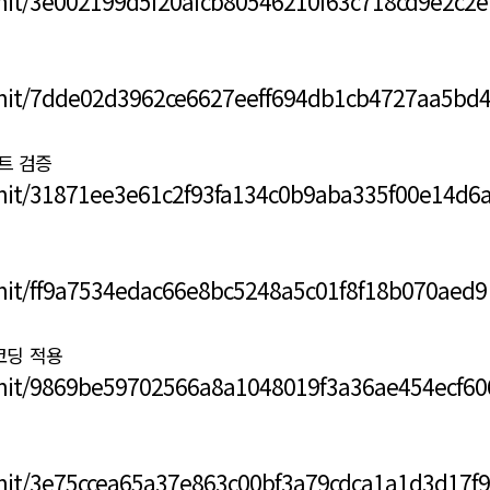
mit/3e002199d5f20afcb80546210f63c718cd9e2c2e
mmit/7dde02d3962ce6627eeff694db1cb4727aa5bd
스트 검증
mit/31871ee3e61c2f93fa134c0b9aba335f00e14d6
mit/ff9a7534edac66e8bc5248a5c01f8f18b070aed9
인코딩 적용
mit/9869be59702566a8a1048019f3a36ae454ecf60
mit/3e75ccea65a37e863c00bf3a79cdca1a1d3d17f9