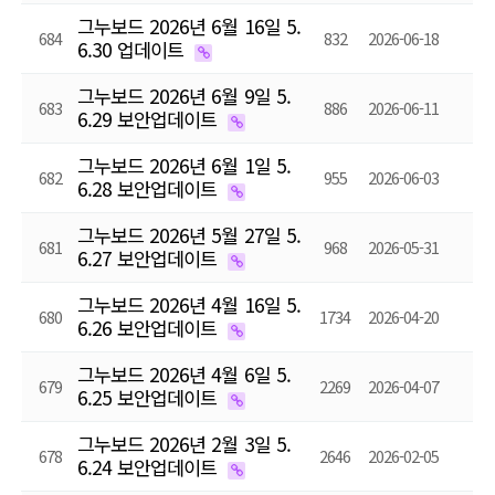
그누보드 2026년 6월 16일 5.
684
832
2026-06-18
6.30 업데이트
그누보드 2026년 6월 9일 5.
683
886
2026-06-11
6.29 보안업데이트
그누보드 2026년 6월 1일 5.
682
955
2026-06-03
6.28 보안업데이트
그누보드 2026년 5월 27일 5.
681
968
2026-05-31
6.27 보안업데이트
그누보드 2026년 4월 16일 5.
680
1734
2026-04-20
6.26 보안업데이트
그누보드 2026년 4월 6일 5.
679
2269
2026-04-07
6.25 보안업데이트
그누보드 2026년 2월 3일 5.
678
2646
2026-02-05
6.24 보안업데이트