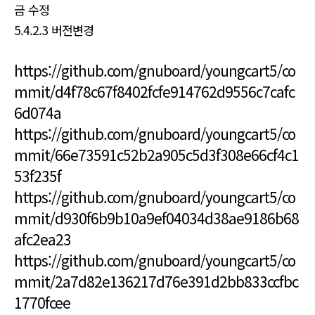
금 수정
5.4.2.3 버전변경
https://github.com/gnuboard/youngcart5/co
mmit/d4f78c67f8402fcfe914762d9556c7cafc
6d074a
https://github.com/gnuboard/youngcart5/co
mmit/66e73591c52b2a905c5d3f308e66cf4c1
53f235f
https://github.com/gnuboard/youngcart5/co
mmit/d930f6b9b10a9ef04034d38ae9186b68
afc2ea23
https://github.com/gnuboard/youngcart5/co
mmit/2a7d82e136217d76e391d2bb833ccfbc
1770fcee