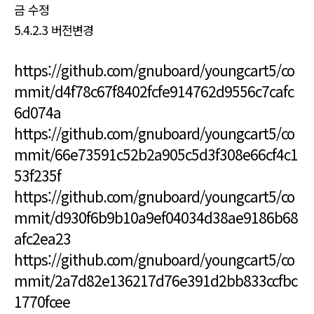
금 수정
5.4.2.3 버전변경
https://github.com/gnuboard/youngcart5/co
mmit/d4f78c67f8402fcfe914762d9556c7cafc
6d074a
https://github.com/gnuboard/youngcart5/co
mmit/66e73591c52b2a905c5d3f308e66cf4c1
53f235f
https://github.com/gnuboard/youngcart5/co
mmit/d930f6b9b10a9ef04034d38ae9186b68
afc2ea23
https://github.com/gnuboard/youngcart5/co
mmit/2a7d82e136217d76e391d2bb833ccfbc
1770fcee