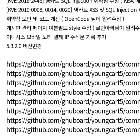
[KVE-2018-2443] 영카트 SQL Injection 취약점 수정 ( KIS
[KVE-2019-0008, 0014, 0029] 영카트 XSS 및 SQL Injec
취약점 보안 및 코드 개선 ( OpenCode 님이 알려주심 )
게시판 관리 페이지 여분필드 style 수정 ( 로빈아빠님이 알려주
이니시스 모바일 노티 결제 IP 주석문 기록 추가
5.3.2.6 버전변경
https://github.com/gnuboard/youngcart5/co
https://github.com/gnuboard/youngcart5/co
https://github.com/gnuboard/youngcart5/co
https://github.com/gnuboard/youngcart5/co
https://github.com/gnuboard/youngcart5/co
https://github.com/gnuboard/youngcart5/com
https://github.com/gnuboard/youngcart5/co
https://github.com/gnuboard/youngcart5/co