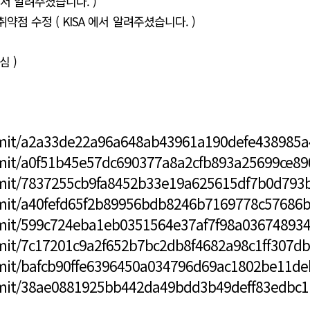
A 에서 알려주셨습니다. )
tion 취약점 수정 ( KISA 에서 알려주셨습니다. )
심 )
mmit/a2a33de22a96a648ab43961a190defe438985a
mmit/a0f51b45e57dc690377a8a2cfb893a25699ce89
mmit/7837255cb9fa8452b33e19a625615df7b0d793
mmit/a40fefd65f2b89956bdb8246b7169778c57686
mmit/599c724eba1eb0351564e37af7f98a03674893
mit/7c17201c9a2f652b7bc2db8f4682a98c1ff307db
mmit/bafcb90ffe6396450a034796d69ac1802be11de
mmit/38ae0881925bb442da49bdd3b49deff83edbc1