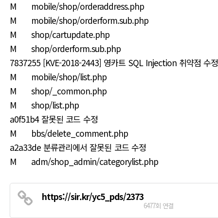
M mobile/shop/orderaddress.php
M mobile/shop/orderform.sub.php
M shop/cartupdate.php
M shop/orderform.sub.php
7837255 [KVE-2018-2443] 영카트 SQL Injection 취약점 수
M mobile/shop/list.php
M shop/_common.php
M shop/list.php
a0f51b4 잘못된 코드 수정
M bbs/delete_comment.php
a2a33de 분류관리에서 잘못된 코드 수정
M adm/shop_admin/categorylist.php
https://sir.kr/yc5_pds/2373
6477회 연결