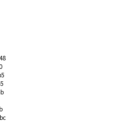
48
0
b5
b5
4b
b
bc