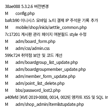
38ae088 5.3.2.6 버전변경
M config.php
bafcb90 이니시스 모바일 노티 결제 IP 주석문 기록 추가
M mobile/shop/inicis/settle_common.php
7c17201 게시판 관리 페이지 여분필드 style 수정
M adm/board_form.php
M adm/css/admin.css
599c724 취약점 보안 및 코드 개선
M adm/boardgroup_list_update.php
M adm/boardgroupmember_update.php
M adm/member_form_update.php
M adm/point_list_delete.php
M bbs/password_lost2.php
a40fefd [KVE-2019-0008, 0014, 0029] 영카트 XSS 및 SQL 
M adm/shop_admin/itemlistupdate.php