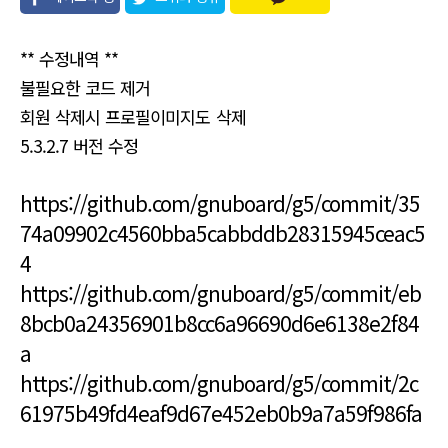
유
** 수정내역 **
불필요한 코드 제거
회원 삭제시 프로필이미지도 삭제
5.3.2.7 버전 수정
https://github.com/gnuboard/g5/commit/35
74a09902c4560bba5cabbddb28315945ceac5
4
https://github.com/gnuboard/g5/commit/eb
8bcb0a24356901b8cc6a96690d6e6138e2f84
a
https://github.com/gnuboard/g5/commit/2c
61975b49fd4eaf9d67e452eb0b9a7a59f986fa