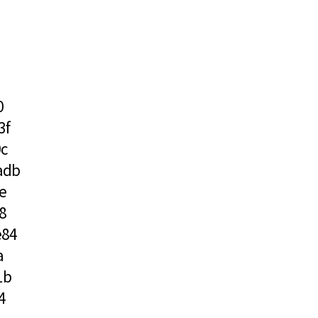
0
3f
c
adb
e
8
e84
a
1b
4