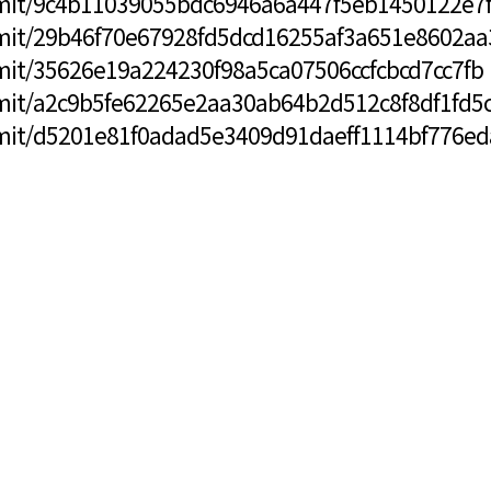
mmit/9c4b11039055bdc6946a6a447f5eb1450122e7
mmit/29b46f70e67928fd5dcd16255af3a651e8602aa
mit/35626e19a224230f98a5ca07506ccfcbcd7cc7fb
mmit/a2c9b5fe62265e2aa30ab64b2d512c8f8df1fd5
mmit/d5201e81f0adad5e3409d91daeff1114bf776ed