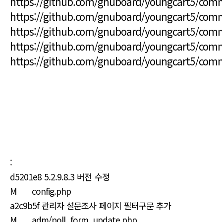
https://github.com/gnuboard/youngcart5/co
https://github.com/gnuboard/youngcart5/co
https://github.com/gnuboard/youngcart5/com
https://github.com/gnuboard/youngcart5/co
https://github.com/gnuboard/youngcart5/co
:
d5201e8 5.2.9.8.3 버전 수정
M config.php
a2c9b5f 관리자 설문조사 페이지 필터구문 추가
M adm/poll_form_update.php