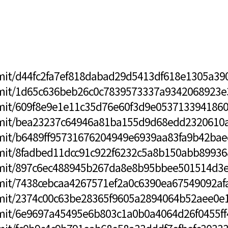
mmit/d44fc2fa7ef818dabad29d5413df618e1305a39
mmit/1d65c636beb26c0c7839573337a9342068923e
mmit/609f8e9e1e11c35d76e60f3d9e0537133941860
ommit/bea23237c64946a81ba155d9d68edd2320610
mmit/b6489ff95731676204949e6939aa83fa9b42bae
mmit/8fadbed11dcc91c922f6232c5a8b150abb89936
ommit/897c6ec488945b267da8e8b95bbee501514d3
mmit/7438cebcaa4267571ef2a0c6390ea67549092af
mmit/2374c00c63be28365f9605a2894064b52aee0e
mmit/6e9697a45495e6b803c1a0b0a4064d26f0455ff