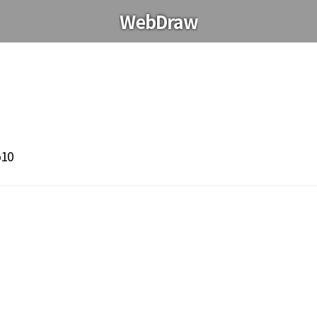
WebDraw
510