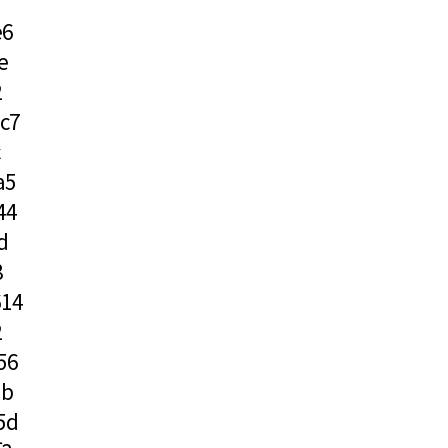
3
e6
e
2
c7
a5
44
d
8
614
2
56
db
5d