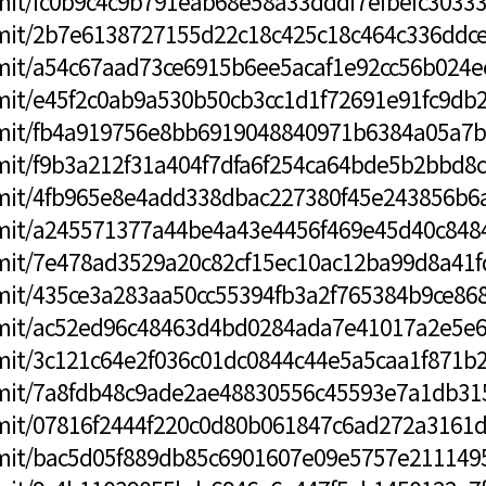
mmit/fc0b9c4c9b791eab68e58a33dddf7efbefc3033
mmit/2b7e6138727155d22c18c425c18c464c336ddc
mmit/a54c67aad73ce6915b6ee5acaf1e92cc56b024e
mmit/e45f2c0ab9a530b50cb3cc1d1f72691e91fc9db
mmit/fb4a919756e8bb6919048840971b6384a05a7b
mit/f9b3a212f31a404f7dfa6f254ca64bde5b2bbd8c
mmit/4fb965e8e4add338dbac227380f45e243856b6
mmit/a245571377a44be4a43e4456f469e45d40c848
mmit/7e478ad3529a20c82cf15ec10ac12ba99d8a41f
mmit/435ce3a283aa50cc55394fb3a2f765384b9ce86
ommit/ac52ed96c48463d4bd0284ada7e41017a2e5e
mmit/3c121c64e2f036c01dc0844c44e5a5caa1f871b
mmit/7a8fdb48c9ade2ae48830556c45593e7a1db31
mmit/07816f2444f220c0d80b061847c6ad272a3161
mmit/bac5d05f889db85c6901607e09e5757e211149