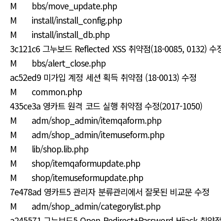
M bbs/move_update.php
M install/install_config.php
M install/install_db.php
3c121c6 그누보드 Reflected XSS 취약점(18-0085, 0132) 
M bbs/alert_close.php
ac52ed9 미가입 계정 세션 획득 취약점 (18-0013) 수정
M common.php
435ce3a 영카트 원격 코드 실행 취약점 수정(2017-1050)
M adm/shop_admin/itemqaform.php
M adm/shop_admin/itemuseform.php
M lib/shop.lib.php
M shop/itemqaformupdate.php
M shop/itemuseformupdate.php
7e478ad 영카트5 관리자 분류관리에서 잘못된 비교문 수정
M adm/shop_admin/categorylist.php
a245571 그누보드5 Open Redirect+Password Hijack 취약