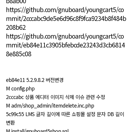
b8ab00
https://github.com/gnuboard/youngcart5/co
mmit/2cccabc9de5e6d96c8f9fca9234b8f484b
208b62
https://github.com/gnuboard/youngcart5/co
mmit/eb84e11c3905bfebcde23243d3cb6814
8e885c08
eb84e11 5.2.9.8.2 버전변경
M config.php
2cccabc 상품 에디터 이미지 삭제 이슈 관련 수정
M adm/shop_admin/itemdelete.inc.php
5c99c55 LMS 글자 길이에 따른 쇼핑몰 설정 문자 DB 길이
변환
M install/gnuboard5shop.sql