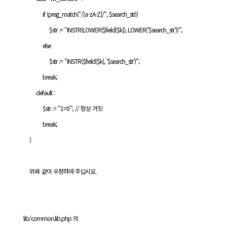
if (preg_match("/[a-zA-Z]/", $search_str))
$str .= "INSTR(LOWER($field[$k]), LOWER('$search_str'))";
else
$str .= "INSTR($field[$k], '$search_str')";
break;
default :
$str .= "1=0"; // 항상 거짓
break;
}
위와 같이 수정하여 주십시오.
lib/common.lib.php 의