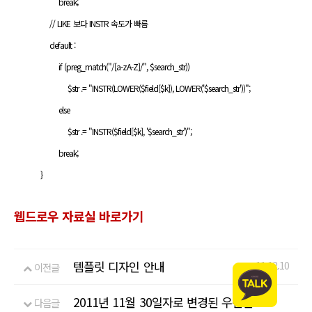
break;
// LIKE 보다 INSTR 속도가 빠름
default :
if (preg_match("/[a-zA-Z]/", $search_str))
$str .= "INSTR(LOWER($field[$k]), LOWER('$search_str'))";
else
$str .= "INSTR($field[$k], '$search_str')";
break;
}
웹드로우 자료실 바로가기
템플릿 디자인 안내
11.12.10
이전글
2011년 11월 30일자로 변경된 우편번호
다음글