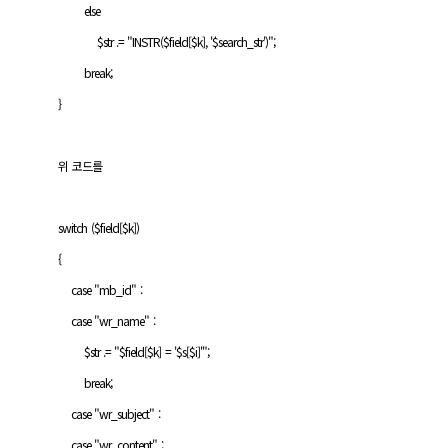
else
$str .= "INSTR($field[$k], '$search_str')";
break;
}
위 코드를
switch ($field[$k])
{
case "mb_id" :
case "wr_name" :
$str .= "$field[$k] = '$s[$i]'";
break;
case "wr_subject" :
case "wr_content" :