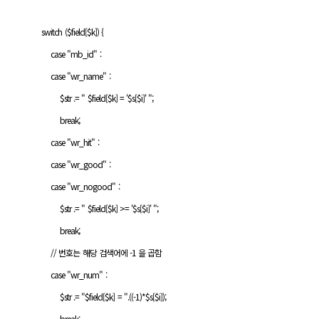
switch ($field[$k]) {
case "mb_id" :
case "wr_name" :
$str .= " $field[$k] = '$s[$i]' ";
break;
case "wr_hit" :
case "wr_good" :
case "wr_nogood" :
$str .= " $field[$k] >= '$s[$i]' ";
break;
// 번호는 해당 검색어에 -1 을 곱함
case "wr_num" :
$str .= "$field[$k] = ".((-1)*$s[$i]);
break;