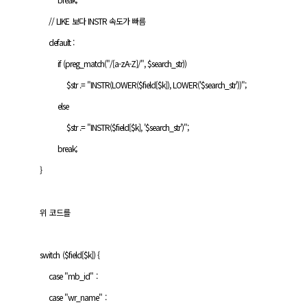
// LIKE 보다 INSTR 속도가 빠름
default :
if (preg_match("/[a-zA-Z]/", $search_str))
$str .= "INSTR(LOWER($field[$k]), LOWER('$search_str'))";
else
$str .= "INSTR($field[$k], '$search_str')";
break;
}
위 코드를
switch ($field[$k]) {
case "mb_id" :
case "wr_name" :