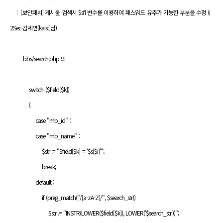
: [보안패치] 게시물 검색시 $sfl 변수를 이용하여 패스워드 유추가 가능한 부분을 수정 (i
2Sec-김세연[kaist]님)
bbs/search.php 의
switch ($field[$k])
{
case "mb_id" :
case "mb_name" :
$str .= "$field[$k] = '$s[$i]'";
break;
default :
if (preg_match("/[a-zA-Z]/", $search_str))
$str .= "INSTR(LOWER($field[$k]), LOWER('$search_str'))";