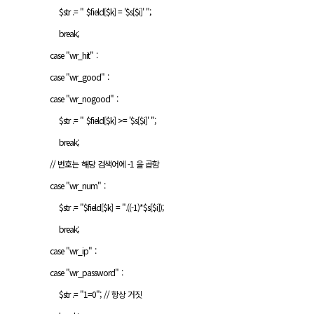
$str .= " $field[$k] = '$s[$i]' ";
break;
case "wr_hit" :
case "wr_good" :
case "wr_nogood" :
$str .= " $field[$k] >= '$s[$i]' ";
break;
// 번호는 해당 검색어에 -1 을 곱함
case "wr_num" :
$str .= "$field[$k] = ".((-1)*$s[$i]);
break;
case "wr_ip" :
case "wr_password" :
$str .= "1=0"; // 항상 거짓