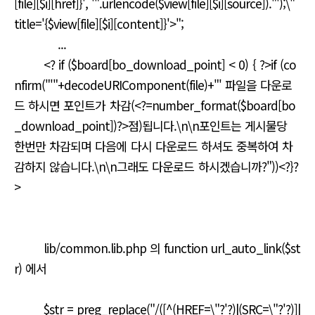
[file][$i][href]}', '".urlencode($view[file][$i][source])."');\"
title='{$view[file][$i][content]}'>";
...
<? if ($board[bo_download_point] < 0) { ?>if (co
nfirm("'"+decodeURIComponent(file)+"' 파일을 다운로
드 하시면 포인트가 차감(<?=number_format($board[bo
_download_point])?>점)됩니다.\n\n포인트는 게시물당
한번만 차감되며 다음에 다시 다운로드 하셔도 중복하여 차
감하지 않습니다.\n\n그래도 다운로드 하시겠습니까?"))<?}?
>
lib/common.lib.php 의 function url_auto_link($st
r) 에서
$str = preg_replace("/([^(HREF=\"?'?)|(SRC=\"?'?)]|