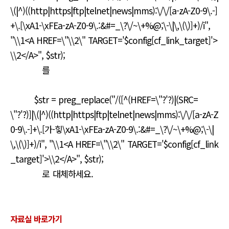
\(|^)((http|https|ftp|telnet|news|mms):\/\/[a-zA-Z0-9\.-]
+\.[\xA1-\xFEa-zA-Z0-9\.:&#=_\?\/~\+%@;\-\|\,\(\)]+)/i",
"\\1<A HREF=\"\\2\" TARGET='$config[cf_link_target]'>
\\2</A>", $str);
를
$str = preg_replace("/([^(HREF=\"?'?)|(SRC=
\"?'?)]|\(|^)((http|https|ftp|telnet|news|mms):\/\/[a-zA-Z
0-9\.-]+\.[가-힣\xA1-\xFEa-zA-Z0-9\.:&#=_\?\/~\+%@;\-\|
\,\(\)]+)/i", "\\1<A HREF=\"\\2\" TARGET='$config[cf_link
_target]'>\\2</A>", $str);
로 대체하세요.
자료실 바로가기