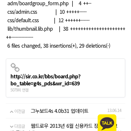
adm/boardgroup_form.php | 4 ++--
css/admin.css | 10 +++++-----
css/default.css | 12 ++++++------
lib/thumbnail.lib.php | 38 +++++++++++++++++++++
++---------------
6 files changed, 38 insertions(+), 29 deletions(-)
http://sir.co.kr/bbs/board.php?
bo_table=g4s_pds&wr_id=639
5079회 연결
그누보드4s 4.0b31 업데이트
13.06.14
이전글
웹드로우 2013년 6월 신용카드 장기할부 고
다음글