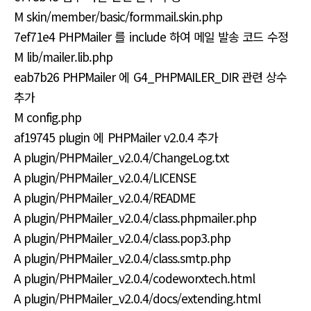
M skin/member/basic/formmail.skin.php
7ef71e4 PHPMailer 를 include 하여 메일 발송 코드 수정
M lib/mailer.lib.php
eab7b26 PHPMailer 에 G4_PHPMAILER_DIR 관련 상수
추가
M config.php
af19745 plugin 에 PHPMailer v2.0.4 추가
A plugin/PHPMailer_v2.0.4/ChangeLog.txt
A plugin/PHPMailer_v2.0.4/LICENSE
A plugin/PHPMailer_v2.0.4/README
A plugin/PHPMailer_v2.0.4/class.phpmailer.php
A plugin/PHPMailer_v2.0.4/class.pop3.php
A plugin/PHPMailer_v2.0.4/class.smtp.php
A plugin/PHPMailer_v2.0.4/codeworxtech.html
A plugin/PHPMailer_v2.0.4/docs/extending.html