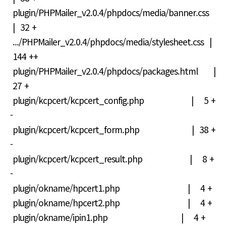
plugin/PHPMailer_v2.0.4/phpdocs/media/banner.css
| 32 +
.../PHPMailer_v2.0.4/phpdocs/media/stylesheet.css |
144 ++
plugin/PHPMailer_v2.0.4/phpdocs/packages.html |
27 +
plugin/kcpcert/kcpcert_config.php | 5 +
-
plugin/kcpcert/kcpcert_form.php | 38 +
-
plugin/kcpcert/kcpcert_result.php | 8 +
-
plugin/okname/hpcert1.php | 4 +
plugin/okname/hpcert2.php | 4 +
plugin/okname/ipin1.php | 4 +