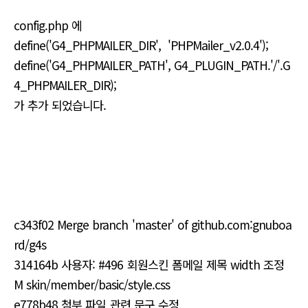
config.php 에
define('G4_PHPMAILER_DIR', 'PHPMailer_v2.0.4');
define('G4_PHPMAILER_PATH', G4_PLUGIN_PATH.'/'.G
4_PHPMAILER_DIR);
가 추가 되었습니다.
c343f02 Merge branch 'master' of github.com:gnuboa
rd/g4s
314164b 사용자: #496 회원스킨 폼메일 제목 width 조정
M skin/member/basic/style.css
e778b48 첨부 파일 관련 문구 수정