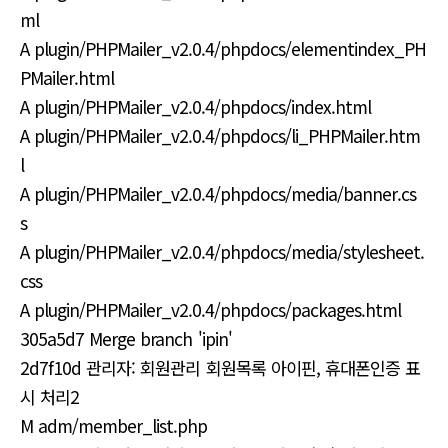
ml
A plugin/PHPMailer_v2.0.4/phpdocs/elementindex_PH
PMailer.html
A plugin/PHPMailer_v2.0.4/phpdocs/index.html
A plugin/PHPMailer_v2.0.4/phpdocs/li_PHPMailer.htm
l
A plugin/PHPMailer_v2.0.4/phpdocs/media/banner.cs
s
A plugin/PHPMailer_v2.0.4/phpdocs/media/stylesheet.
css
A plugin/PHPMailer_v2.0.4/phpdocs/packages.html
305a5d7 Merge branch 'ipin'
2d7f10d 관리자: 회원관리 회원목록 아이핀, 휴대폰인증 표
시 처리2
M adm/member_list.php