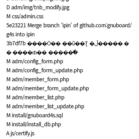
D adm/img/tnb_modify.jpg
M css/admin.css
5e23221 Merge branch 'ipin' of github.com:gnuboard/
g4s into ipin
3b7df7b ����Ȯ�� ��ũ��Ʈ �ڵ����� �
� ����ȸ�� �����߰�
M adm/config_form.php
M adm/config_form_update.php
M adm/member_form.php
M adm/member_form_update.php
M adm/member_list.php
M adm/member_list_update.php
M install/gnuboard4s.sql
M install/install_db.php
A js/certify.js