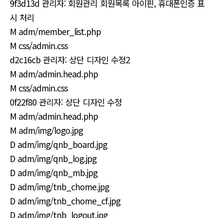
9f3d13d 관리자: 회원관리 회원목록 아이핀, 휴대폰인증 표
시 처리
M adm/member_list.php
M css/admin.css
d2c16cb 관리자: 상단 디자인 수정2
M adm/admin.head.php
M css/admin.css
0f22f80 관리자: 상단 디자인 수정
M adm/admin.head.php
M adm/img/logo.jpg
D adm/img/qnb_board.jpg
D adm/img/qnb_log.jpg
D adm/img/qnb_mb.jpg
D adm/img/tnb_chome.jpg
D adm/img/tnb_chome_cf.jpg
D adm/img/tnb_logout.jpg