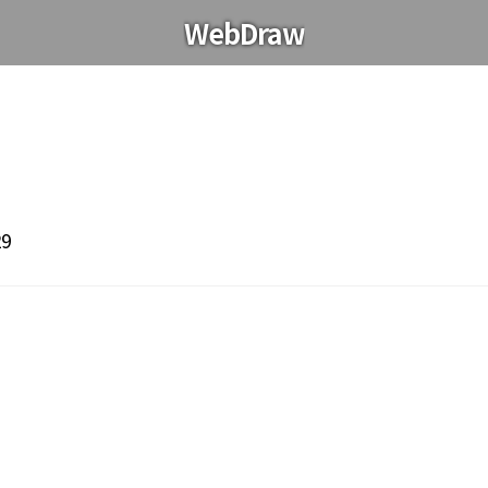
WebDraw
29