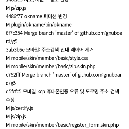
M js/zip.js
4486f77 okname 퍼미션 변경
M plugin/okname/bin/okname
6f7c354 Merge branch 'master' of github.com:gnuboa
rd/g5
3ab3b6e 모바일: 주소검색 안내 레이어 제거
M mobile/skin/member/basic/style.css
M mobile/skin/member/basic/zip.skin.php
c752fff Merge branch 'master' of github.com:gnuboar
d/g5
d5fcfc5 모바일 kcp 휴대폰인증 오류 및 도로명 주소 검색
수정
M js/certify.js
M js/zip.js
M mobile/skin/member/basic/register_form.skin.php