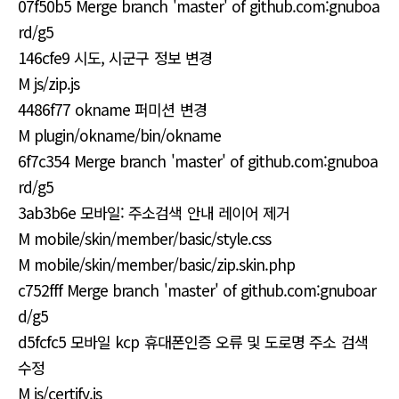
07f50b5 Merge branch 'master' of github.com:gnuboa
rd/g5
146cfe9 시도, 시군구 정보 변경
M js/zip.js
4486f77 okname 퍼미션 변경
M plugin/okname/bin/okname
6f7c354 Merge branch 'master' of github.com:gnuboa
rd/g5
3ab3b6e 모바일: 주소검색 안내 레이어 제거
M mobile/skin/member/basic/style.css
M mobile/skin/member/basic/zip.skin.php
c752fff Merge branch 'master' of github.com:gnuboar
d/g5
d5fcfc5 모바일 kcp 휴대폰인증 오류 및 도로명 주소 검색
수정
M js/certify.js