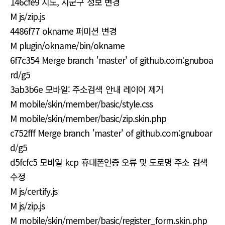
146cfe9 시도, 시군구 정보 변경
M js/zip.js
4486f77 okname 퍼미션 변경
M plugin/okname/bin/okname
6f7c354 Merge branch 'master' of github.com:gnuboa
rd/g5
3ab3b6e 모바일: 주소검색 안내 레이어 제거
M mobile/skin/member/basic/style.css
M mobile/skin/member/basic/zip.skin.php
c752fff Merge branch 'master' of github.com:gnuboar
d/g5
d5fcfc5 모바일 kcp 휴대폰인증 오류 및 도로명 주소 검색
수정
M js/certify.js
M js/zip.js
M mobile/skin/member/basic/register_form.skin.php