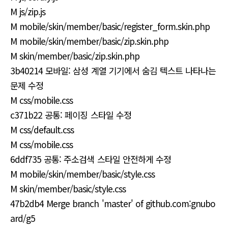
M js/zip.js
M mobile/skin/member/basic/register_form.skin.php
M mobile/skin/member/basic/zip.skin.php
M skin/member/basic/zip.skin.php
3b40214 모바일: 삼성 계열 기기에서 숨김 텍스트 나타나는
문제 수정
M css/mobile.css
c371b22 공통: 페이징 스타일 수정
M css/default.css
M css/mobile.css
6ddf735 공통: 주소검색 스타일 안전하게 수정
M mobile/skin/member/basic/style.css
M skin/member/basic/style.css
47b2db4 Merge branch 'master' of github.com:gnubo
ard/g5