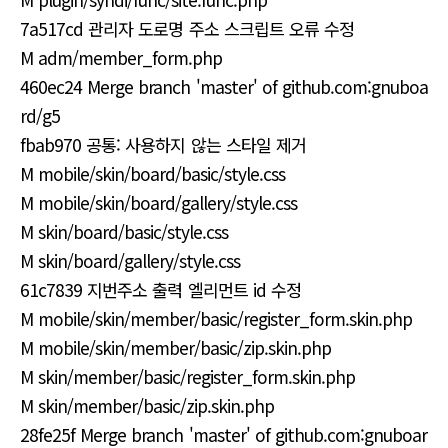
7a517cd 관리자 도로명 주소 스크립트 오류 수정
M adm/member_form.php
460ec24 Merge branch 'master' of github.com:gnuboa
rd/g5
fbab970 공통: 사용하지 않는 스타일 제거
M mobile/skin/board/basic/style.css
M mobile/skin/board/gallery/style.css
M skin/board/basic/style.css
M skin/board/gallery/style.css
61c7839 지번주소 출력 엘리먼트 id 수정
M mobile/skin/member/basic/register_form.skin.php
M mobile/skin/member/basic/zip.skin.php
M skin/member/basic/register_form.skin.php
M skin/member/basic/zip.skin.php
28fe25f Merge branch 'master' of github.com:gnuboar