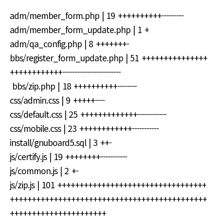
adm/member_form.php | 19 ++++++++++---------
adm/member_form_update.php | 1 +
adm/qa_config.php | 8 +++++++-
bbs/register_form_update.php | 51 +++++++++++++++
++++++++++++------------------------
bbs/zip.php | 18 ++++++++++--------
css/admin.css | 9 +++++----
css/default.css | 25 +++++++++++++------------
css/mobile.css | 23 ++++++++++++-----------
install/gnuboard5.sql | 3 ++-
js/certify.js | 19 ++++++++-----------
js/common.js | 2 +-
js/zip.js | 101 ++++++++++++++++++++++++++++++++++
+++++++++++++++++++++++++++++++++++++++++++++
++++++++++++++++++++++