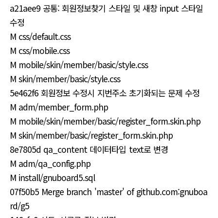
a21aee9 공통: 회원정보찾기 스타일 및 새창 input 스타일
수정
M css/default.css
M css/mobile.css
M mobile/skin/member/basic/style.css
M skin/member/basic/style.css
5e462f6 회원정보 수정시 지번주소 초기화되는 문제 수정
M adm/member_form.php
M mobile/skin/member/basic/register_form.skin.php
M skin/member/basic/register_form.skin.php
8e7805d qa_content 데이터타입 text로 변경
M adm/qa_config.php
M install/gnuboard5.sql
07f50b5 Merge branch 'master' of github.com:gnuboa
rd/g5