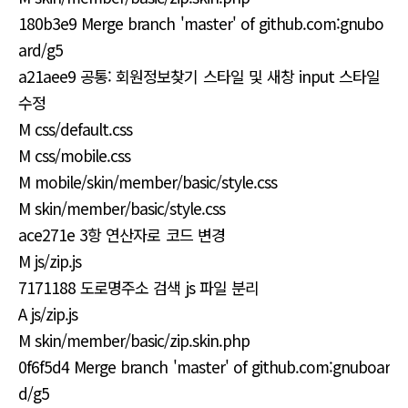
180b3e9 Merge branch 'master' of github.com:gnubo
ard/g5
a21aee9 공통: 회원정보찾기 스타일 및 새창 input 스타일
수정
M css/default.css
M css/mobile.css
M mobile/skin/member/basic/style.css
M skin/member/basic/style.css
ace271e 3항 연산자로 코드 변경
M js/zip.js
7171188 도로명주소 검색 js 파일 분리
A js/zip.js
M skin/member/basic/zip.skin.php
0f6f5d4 Merge branch 'master' of github.com:gnuboar
d/g5