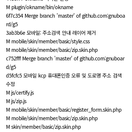
M plugin/okname/bin/okname
6f7c354 Merge branch 'master' of github.com:gnuboa
rd/g5
3ab3b6e 모바일: 주소검색 안내 레이어 제거
M mobile/skin/member/basic/style.css
M mobile/skin/member/basic/zip.skin.php
c752fff Merge branch 'master' of github.com:gnuboar
d/g5
d5fcfc5 모바일 kcp 휴대폰인증 오류 및 도로명 주소 검색
수정
M js/certify.js
M js/zip.js
M mobile/skin/member/basic/register_form.skin.php
M mobile/skin/member/basic/zip.skin.php
M skin/member/basic/zip.skin.php