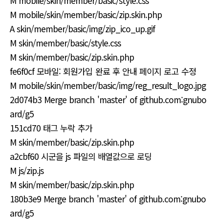
M mobile/skin/member/basic/style.css
M mobile/skin/member/basic/zip.skin.php
A skin/member/basic/img/zip_ico_up.gif
M skin/member/basic/style.css
M skin/member/basic/zip.skin.php
fe6f0cf 모바일: 회원가입 완료 후 안내 페이지 로고 수정
M mobile/skin/member/basic/img/reg_result_logo.jpg
2d074b3 Merge branch 'master' of github.com:gnubo
ard/g5
151cd70 태그 누락 추가
M skin/member/basic/zip.skin.php
a2cbf60 시군을 js 파일의 배열값으로 로딩
M js/zip.js
M skin/member/basic/zip.skin.php
180b3e9 Merge branch 'master' of github.com:gnubo
ard/g5