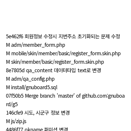
5e462f6 회원정보 수정시 지번주소 초기화되는 문제 수정
M adm/member_form.php
M mobile/skin/member/basic/register_form.skin.php
M skin/member/basic/register_form.skin.php
8e7805d qa_content 데이터타입 text로 변경
M adm/qa_config.php
M install/gnuboard5.sql
07f50b5 Merge branch 'master' of github.com:gnuboa
rd/g5
146cfe9 시도, 시군구 정보 변경
M js/zip.js
4486f77 okname 퍼미션 변경