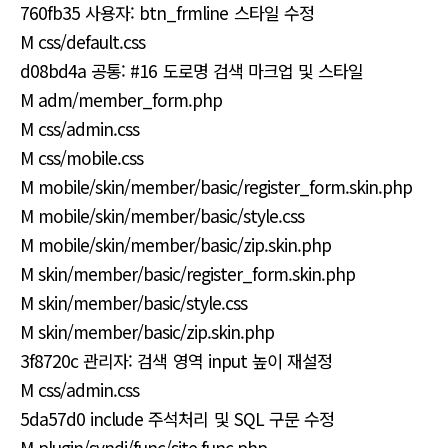
760fb35 사용자: btn_frmline 스타일 수정
M css/default.css
d08bd4a 공통: #16 도로명 검색 마크업 및 스타일
M adm/member_form.php
M css/admin.css
M css/mobile.css
M mobile/skin/member/basic/register_form.skin.php
M mobile/skin/member/basic/style.css
M mobile/skin/member/basic/zip.skin.php
M skin/member/basic/register_form.skin.php
M skin/member/basic/style.css
M skin/member/basic/zip.skin.php
3f8720c 관리자: 검색 영역 input 높이 재설정
M css/admin.css
5da57d0 include 주석처리 및 SQL 구문 수정
M plugin/syndi/func/site.func.php