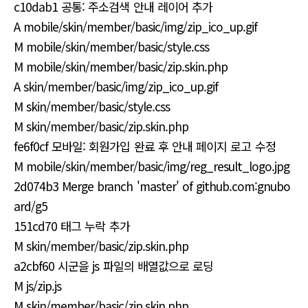
c10dab1 공통: 주소검색 안내 레이어 추가
A mobile/skin/member/basic/img/zip_ico_up.gif
M mobile/skin/member/basic/style.css
M mobile/skin/member/basic/zip.skin.php
A skin/member/basic/img/zip_ico_up.gif
M skin/member/basic/style.css
M skin/member/basic/zip.skin.php
fe6f0cf 모바일: 회원가입 완료 후 안내 페이지 로고 수정
M mobile/skin/member/basic/img/reg_result_logo.jpg
2d074b3 Merge branch 'master' of github.com:gnubo
ard/g5
151cd70 태그 누락 추가
M skin/member/basic/zip.skin.php
a2cbf60 시군을 js 파일의 배열값으로 로딩
M js/zip.js
M skin/member/basic/zip.skin.php