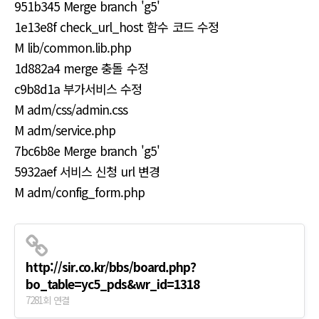
951b345 Merge branch 'g5'
1e13e8f check_url_host 함수 코드 수정
M lib/common.lib.php
1d882a4 merge 충돌 수정
c9b8d1a 부가서비스 수정
M adm/css/admin.css
M adm/service.php
7bc6b8e Merge branch 'g5'
5932aef 서비스 신청 url 변경
M adm/config_form.php
http://sir.co.kr/bbs/board.php?
bo_table=yc5_pds&wr_id=1318
7281회 연결