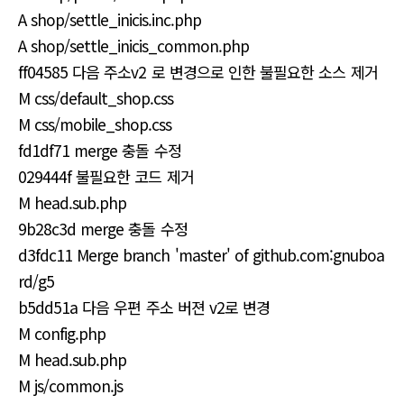
A shop/settle_inicis.inc.php
A shop/settle_inicis_common.php
ff04585 다음 주소v2 로 변경으로 인한 불필요한 소스 제거
M css/default_shop.css
M css/mobile_shop.css
fd1df71 merge 충돌 수정
029444f 불필요한 코드 제거
M head.sub.php
9b28c3d merge 충돌 수정
d3fdc11 Merge branch 'master' of github.com:gnuboa
rd/g5
b5dd51a 다음 우편 주소 버젼 v2로 변경
M config.php
M head.sub.php
M js/common.js