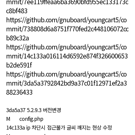
mmit/7ee119ffeaa6ba3690bfd955ec133173c
c8bf483
https://github.com/gnuboard/youngcart5/co
mmit/738808d6a8751f770fed2c448106072cc
b89c32a
https://github.com/gnuboard/youngcart5/co
mmit/14c133a016114d6592e874f326600653
b2de591f
https://github.com/gnuboard/youngcart5/co
mmit/3da5a3792842bd9a37c01f12971ef2a3
88236433
3da5a37 5.2.9.3 버전변경
M config.php
14c133a ip 차단시 접근불가 글씨 깨지는 현상 수정