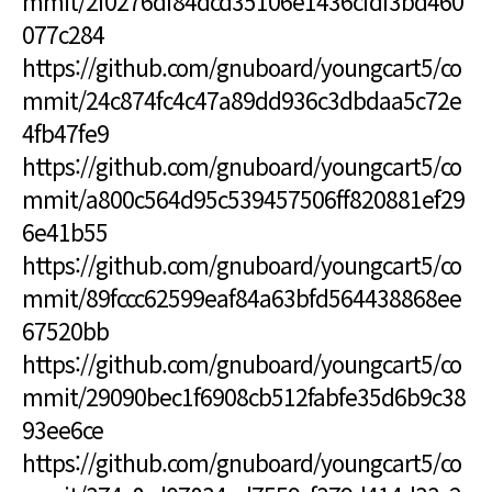
mmit/2f0276df84dcd35106e1436cfdf3bd460
077c284
https://github.com/gnuboard/youngcart5/co
mmit/24c874fc4c47a89dd936c3dbdaa5c72e
4fb47fe9
https://github.com/gnuboard/youngcart5/co
mmit/a800c564d95c539457506ff820881ef29
6e41b55
https://github.com/gnuboard/youngcart5/co
mmit/89fccc62599eaf84a63bfd564438868ee
67520bb
https://github.com/gnuboard/youngcart5/co
mmit/29090bec1f6908cb512fabfe35d6b9c38
93ee6ce
https://github.com/gnuboard/youngcart5/co