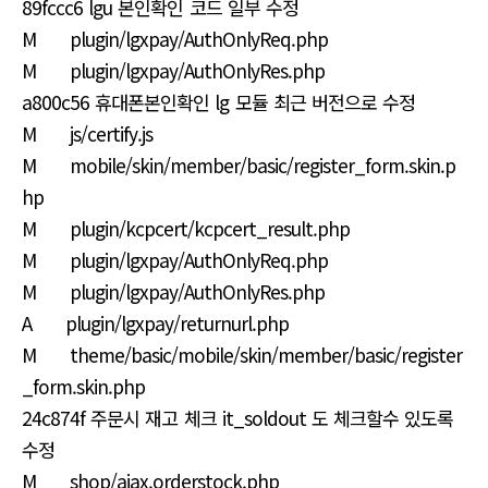
89fccc6 lgu 본인확인 코드 일부 수정
M plugin/lgxpay/AuthOnlyReq.php
M plugin/lgxpay/AuthOnlyRes.php
a800c56 휴대폰본인확인 lg 모듈 최근 버전으로 수정
M js/certify.js
M mobile/skin/member/basic/register_form.skin.p
hp
M plugin/kcpcert/kcpcert_result.php
M plugin/lgxpay/AuthOnlyReq.php
M plugin/lgxpay/AuthOnlyRes.php
A plugin/lgxpay/returnurl.php
M theme/basic/mobile/skin/member/basic/register
_form.skin.php
24c874f 주문시 재고 체크 it_soldout 도 체크할수 있도록
수정
M shop/ajax.orderstock.php