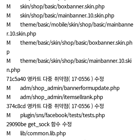
M skin/shop/basic/boxbanner.skin.php
M skin/shop/basic/mainbanner.10.skin.php
M theme/basic/mobile/skin/shop/basic/mainbanne
r.10.skin.php
M theme/basic/skin/shop/basic/boxbanner.skin.ph
p
M theme/basic/skin/shop/basic/mainbanner.10.ski
n.php
71c5a40 영카트 다중 취약점( 17-0556 ) 수정
M adm/shop_admin/bannerformupdate.php
M adm/shop_admin/itemsellrank.php
374c8cd 영카트 다중 취약점( 17-0556 ) 수정
M plugin/sns/facebook/tests/tests.php
29090be get_sock 함수 수정
M lib/common.lib.php