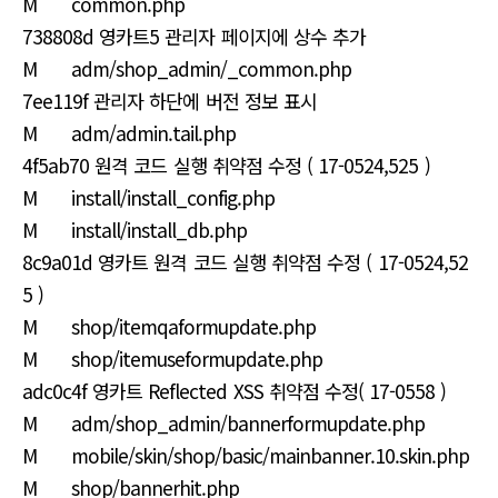
M common.php
738808d 영카트5 관리자 페이지에 상수 추가
M adm/shop_admin/_common.php
7ee119f 관리자 하단에 버전 정보 표시
M adm/admin.tail.php
4f5ab70 원격 코드 실행 취약점 수정 ( 17-0524,525 )
M install/install_config.php
M install/install_db.php
8c9a01d 영카트 원격 코드 실행 취약점 수정 ( 17-0524,52
5 )
M shop/itemqaformupdate.php
M shop/itemuseformupdate.php
adc0c4f 영카트 Reflected XSS 취약점 수정( 17-0558 )
M adm/shop_admin/bannerformupdate.php
M mobile/skin/shop/basic/mainbanner.10.skin.php
M shop/bannerhit.php