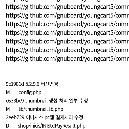
https://github.com/gnuboard/youngcart5/co
https://github.com/gnuboard/youngcart5/co
https://github.com/gnuboard/youngcart5/co
https://github.com/gnuboard/youngcart5/co
https://github.com/gnuboard/youngcart5/co
https://github.com/gnuboard/youngcart5/co
https://github.com/gnuboard/youngcart5/co
9c1981d 5.2.9.6 버전변경
M config.php
c633bc9 thumbnail 생성 처리 일부 수정
M lib/thumbnail.lib.php
2eeb729 이니시스 pc웹 결제처리 수정
D shop/inicis/INIStdPayResult.php