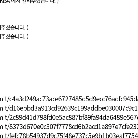
 KISA 에서 알려주셨습니다. )
 알려주셨습니다. )
려주셨습니다. )
mmit/c4a3d249ac73ace6727485d5d9ecc76adfc945d
mmit/d16ebbd3a913cd92639c199addbe030007c9c
mmit/2c89d41d798fd0e5ac887bf89fa94da6489e567
mmit/8373d670e0c307f7778cd6b2acd1a897e7cfe23
mit/fefc78b54937d9c75f48e737c5e9b1b03eaf7754