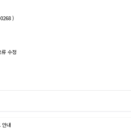
0268 )
오류 수정
트 안내