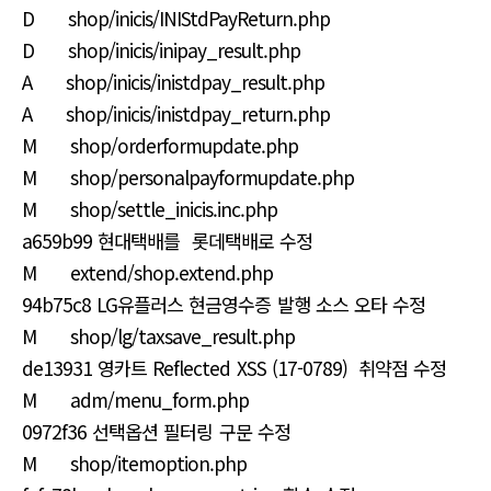
D shop/inicis/INIStdPayReturn.php
D shop/inicis/inipay_result.php
A shop/inicis/inistdpay_result.php
A shop/inicis/inistdpay_return.php
M shop/orderformupdate.php
M shop/personalpayformupdate.php
M shop/settle_inicis.inc.php
a659b99 현대택배를 롯데택배로 수정
M extend/shop.extend.php
94b75c8 LG유플러스 현금영수증 발행 소스 오타 수정
M shop/lg/taxsave_result.php
de13931 영카트 Reflected XSS (17-0789) 취약점 수정
M adm/menu_form.php
0972f36 선택옵션 필터링 구문 수정
M shop/itemoption.php