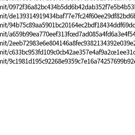
mmit/0972f36a82bc434b5dd6b42dab352f7e5b4b53
mmit/de139314919434baf77e7fc24f60ee29df82bd6
mmit/94b75c89aa5901bc20164ec2bdf18434ddf69d
mmit/a659b99ea770eef313fced7ad085a4fd6a3e4f5
mmit/2eeb72983e6e804146a8fec9382134392e039e
mmit/c633bc953fd109c0cb42ae357e4af9a2ce1ee31
mmit/9c1981d195c92268e9359c7e16a74257699b92