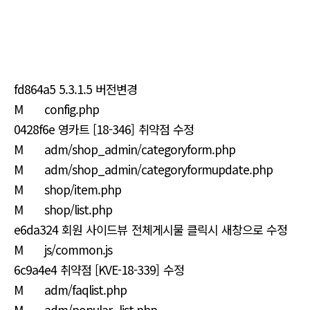
fd864a5 5.3.1.5 버전변경
M config.php
0428f6e 영카트 [18-346] 취약점 수정
M adm/shop_admin/categoryform.php
M adm/shop_admin/categoryformupdate.php
M shop/item.php
M shop/list.php
e6da324 회원 사이드뷰 전체게시물 클릭시 새창으로 수정
M js/common.js
6c9a4e4 취약점 [KVE-18-339] 수정
M adm/faqlist.php
M adm/popular_list.php