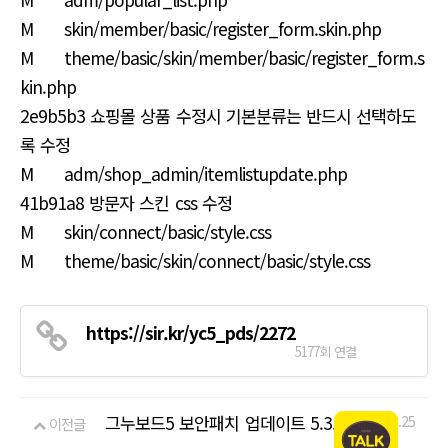
M skin/member/basic/register_form.skin.php
M theme/basic/skin/member/basic/register_form.s
kin.php
2e9b5b3 쇼핑몰 상품 수정시 기본분류는 반드시 선택하도
록 수정
M adm/shop_admin/itemlistupdate.php
41b91a8 방문자 스킨 css 수정
M skin/connect/basic/style.css
M theme/basic/skin/connect/basic/style.css
https://sir.kr/yc5_pds/2272
5177회 연결
그누보드5 보안패치 업데이트 5.3.1.6
18.08.25
이전글