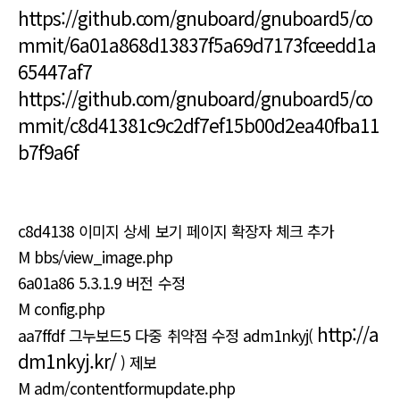
https://github.com/gnuboard/gnuboard5/co
mmit/6a01a868d13837f5a69d7173fceedd1a
65447af7
https://github.com/gnuboard/gnuboard5/co
mmit/c8d41381c9c2df7ef15b00d2ea40fba11
b7f9a6f
c8d4138 이미지 상세 보기 페이지 확장자 체크 추가
M bbs/view_image.php
6a01a86 5.3.1.9 버전 수정
M config.php
http://a
aa7ffdf 그누보드5 다중 취약점 수정 adm1nkyj(
dm1nkyj.kr/
) 제보
M adm/contentformupdate.php