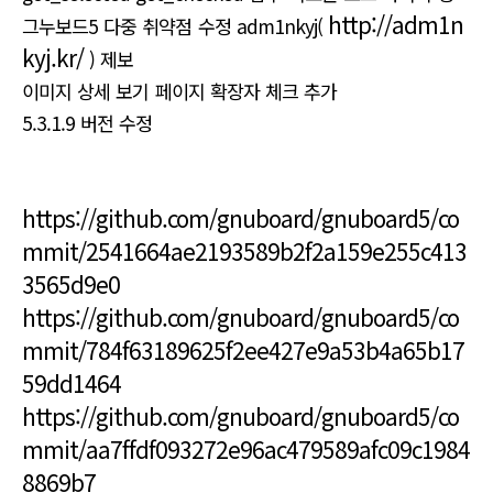
http://adm1n
그누보드5 다중 취약점 수정 adm1nkyj(
kyj.kr/
) 제보
이미지 상세 보기 페이지 확장자 체크 추가
5.3.1.9 버전 수정
https://github.com/gnuboard/gnuboard5/co
mmit/2541664ae2193589b2f2a159e255c413
3565d9e0
https://github.com/gnuboard/gnuboard5/co
mmit/784f63189625f2ee427e9a53b4a65b17
59dd1464
https://github.com/gnuboard/gnuboard5/co
mmit/aa7ffdf093272e96ac479589afc09c1984
8869b7