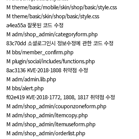
M theme/basic/mobile/skin/shop/basic/style.css
M theme/basic/skin/shop/basic/style.css
a4ea55a 잘못된 코드 수정
M adm/shop_admin/categoryform.php
83c70dd 소셜로그인시 정보수정에 관한 코드 수정
M bbs/member_confirm.php
M plugin/social/includes/functions.php
8ac3136 KVE-2018-1808 취약점 수정
M adm/admin.lib.php
M bbs/alert.php
f02e419 KVE-2018-1772, 1808, 1817 취약점 수정
M adm/shop_admin/couponzoneform.php
M adm/shop_admin/itemcopy.php
M adm/shop_admin/itemuseform.php
M adm/shop_admin/orderlist.php