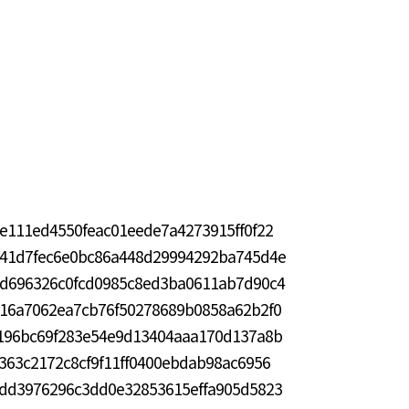
8e111ed4550feac01eede7a4273915ff0f22
1541d7fec6e0bc86a448d29994292ba745d4e
43d696326c0fcd0985c8ed3ba0611ab7d90c4
516a7062ea7cb76f50278689b0858a62b2f0
e4196bc69f283e54e9d13404aaa170d137a8b
1363c2172c8cf9f11ff0400ebdab98ac6956
70dd3976296c3dd0e32853615effa905d5823