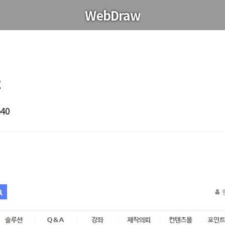
WebDraw
2
540