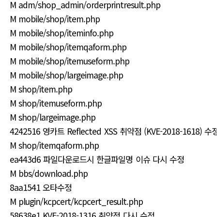
M adm/shop_admin/orderprintresult.php
M mobile/shop/item.php
M mobile/shop/iteminfo.php
M mobile/shop/itemqaform.php
M mobile/shop/itemuseform.php
M mobile/shop/largeimage.php
M shop/item.php
M shop/itemuseform.php
M shop/largeimage.php
4242516 영카트 Reflected XSS 취약점 (KVE-2018-1618) 수
M shop/itemqaform.php
ea443d6 파일다운로드시 한글파일명 이슈 다시 수정
M bbs/download.php
8aa1541 오타수정
M plugin/kcpcert/kcpcert_result.php
58638e1 KVE-2018-1316 취약점 다시 수정