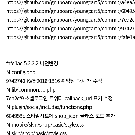
https://github.com/gnuboard/youngcart5/commit/a4ea
https://github.com/gnuboard/youngcart5/commit/6049
https://github.com/gnuboard/youngcart5/commit/7ea2
https://github.com/gnuboard/youngcart5/commit/974
https://github.com/gnuboard/youngcart5/commit/fafe
fafe1ac 5.3.2.2 버전변경
M config.php
9742740 KVE-2018-1316 취약점 다시 재 수정
M lib/common.lib.php
7ea2cf9 소셜로그인 트위터 callback_url 표기 수정
M plugin/social/includes/functions.php
604953c 스타일시트에 shop_icon 클래스 코드 추가
M mobile/skin/shop/basic/style.css
M skin/shop/basic/style.css