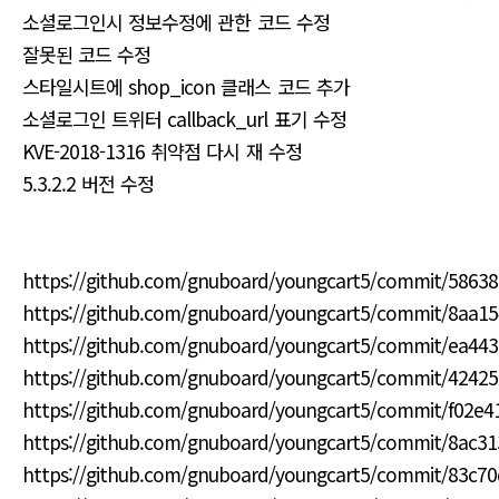
소셜로그인시 정보수정에 관한 코드 수정
잘못된 코드 수정
스타일시트에 shop_icon 클래스 코드 추가
소셜로그인 트위터 callback_url 표기 수정
KVE-2018-1316 취약점 다시 재 수정
5.3.2.2 버전 수정
https://github.com/gnuboard/youngcart5/commit/5863
https://github.com/gnuboard/youngcart5/commit/8aa
https://github.com/gnuboard/youngcart5/commit/ea4
https://github.com/gnuboard/youngcart5/commit/4242
https://github.com/gnuboard/youngcart5/commit/f02
https://github.com/gnuboard/youngcart5/commit/8ac3
https://github.com/gnuboard/youngcart5/commit/83c