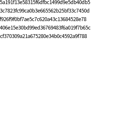
55a191f13e58315f6dfbc1499d9e5db40db5
53c7823fc99ca0b3e665562b25bf33c7450d
cf926f9f0bf7ae5c7c620a43c13684528e78
27406e15e30bd99ed36769483f6a019f7b65c
1acf370309a21a675280e34b0c4592a9f788