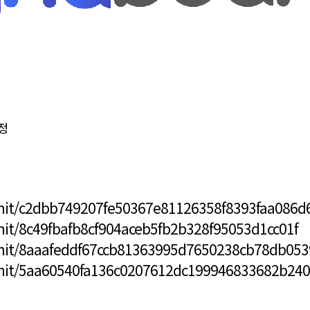
정
mit/c2dbb749207fe50367e81126358f8393faa086d
it/8c49fbafb8cf904aceb5fb2b328f95053d1cc01f
mit/8aaafeddf67ccb81363995d7650238cb78db053
mit/5aa60540fa136c0207612dc199946833682b24