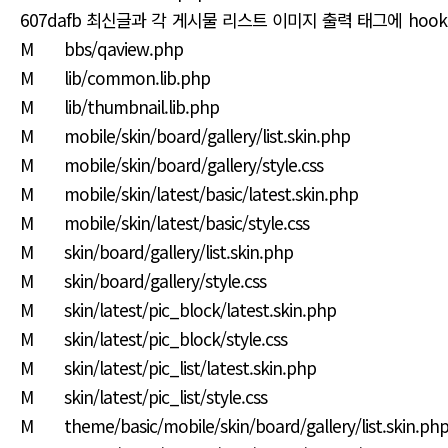
607dafb 최신글과 각 게시물 리스트 이미지 출력 태그에 hoo
M bbs/qaview.php
M lib/common.lib.php
M lib/thumbnail.lib.php
M mobile/skin/board/gallery/list.skin.php
M mobile/skin/board/gallery/style.css
M mobile/skin/latest/basic/latest.skin.php
M mobile/skin/latest/basic/style.css
M skin/board/gallery/list.skin.php
M skin/board/gallery/style.css
M skin/latest/pic_block/latest.skin.php
M skin/latest/pic_block/style.css
M skin/latest/pic_list/latest.skin.php
M skin/latest/pic_list/style.css
M theme/basic/mobile/skin/board/gallery/list.skin.ph