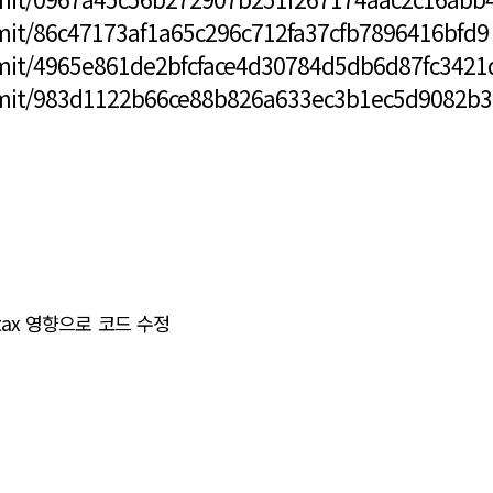
mit/86c47173af1a65c296c712fa37cfb7896416bfd9
mmit/4965e861de2bfcface4d30784d5db6d87fc3421
mmit/983d1122b66ce88b826a633ec3b1ec5d9082b3
syntax 영향으로 코드 수정