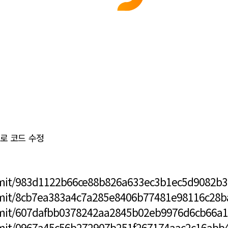
영향으로 코드 수정
mmit/983d1122b66ce88b826a633ec3b1ec5d9082b3
mmit/8cb7ea383a4c7a285e8406b77481e98116c28b
mmit/607dafbb0378242aa2845b02eb9976d6cb66a1
mmit/0967a45c56b272907b251f267174aac2c16abb