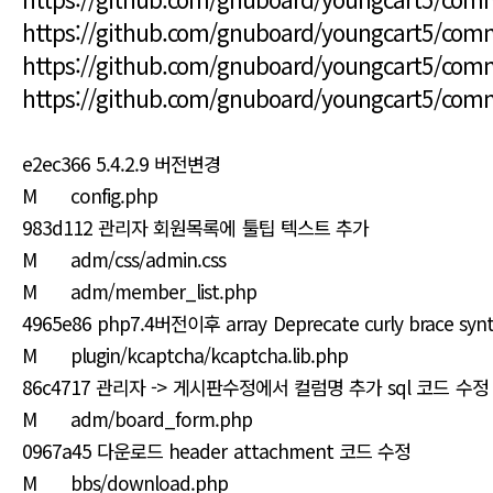
https://github.com/gnuboard/youngcart5/com
https://github.com/gnuboard/youngcart5/co
https://github.com/gnuboard/youngcart5/co
e2ec366 5.4.2.9 버전변경
M config.php
983d112 관리자 회원목록에 툴팁 텍스트 추가
M adm/css/admin.css
M adm/member_list.php
4965e86 php7.4버전이후 array Deprecate curly brace 
M plugin/kcaptcha/kcaptcha.lib.php
86c4717 관리자 -> 게시판수정에서 컬럼명 추가 sql 코드 수정
M adm/board_form.php
0967a45 다운로드 header attachment 코드 수정
M bbs/download.php