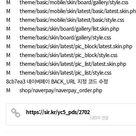
M theme/basic/mobile/skin/board/gallery/style.css
M theme/basic/mobile/skin/latest/basic/latest.skin.p
M theme/basic/mobile/skin/latest/basic/style.css
M theme/basic/skin/board/gallery/list.skin.php
M theme/basic/skin/board/gallery/style.css
M theme/basic/skin/latest/pic_block/latest.skin.php
M theme/basic/skin/latest/pic_block/style.css
M theme/basic/skin/latest/pic_list/latest.skin.php
M theme/basic/skin/latest/pic_list/style.css
8cb7ea3 네이버페이 BACK_URL 지정 코드 수정
M shop/naverpay/naverpay_order.php
https://sir.kr/yc5_pds/2702
5283회 연결