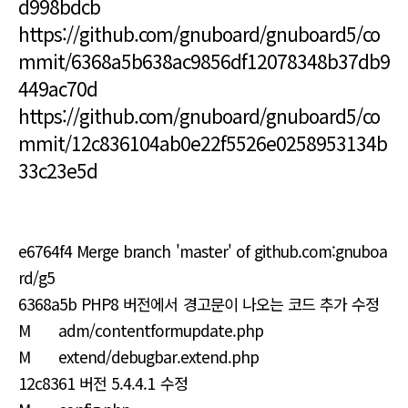
d998bdcb
https://github.com/gnuboard/gnuboard5/co
mmit/6368a5b638ac9856df12078348b37db9
449ac70d
https://github.com/gnuboard/gnuboard5/co
mmit/12c836104ab0e22f5526e0258953134b
33c23e5d
e6764f4 Merge branch 'master' of github.com:gnuboa
rd/g5
6368a5b PHP8 버전에서 경고문이 나오는 코드 추가 수정
M adm/contentformupdate.php
M extend/debugbar.extend.php
12c8361 버전 5.4.4.1 수정