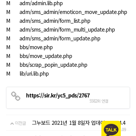
M adm/admin.lib.php
M adm/sms_admin/emoticon_move_update.php
M adm/sms_admin/form_list.php
M adm/sms_admin/form_multi_update.php
M adm/sms_admin/form_update.php
M bbs/move.php
M bbs/move_update.php
M bbs/scrap_popin_update.php
M lib/uri.lib.php
https://sir.kr/yc5_pds/2767
5582회 연결
그누보드 2021년 1월 8일자 업데이트 5.4.4.4
이전글
21.01.09