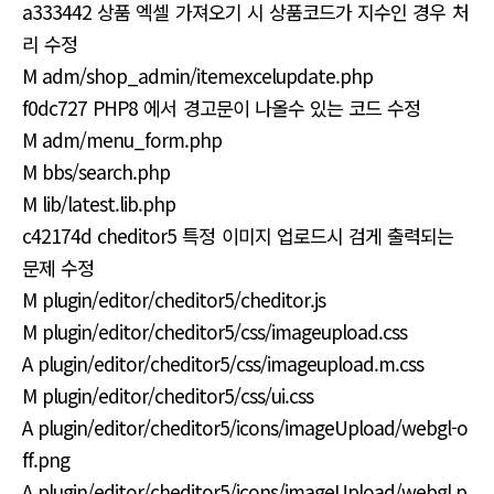
a333442 상품 엑셀 가져오기 시 상품코드가 지수인 경우 처
리 수정
M adm/shop_admin/itemexcelupdate.php
f0dc727 PHP8 에서 경고문이 나올수 있는 코드 수정
M adm/menu_form.php
M bbs/search.php
M lib/latest.lib.php
c42174d cheditor5 특정 이미지 업로드시 검게 출력되는
문제 수정
M plugin/editor/cheditor5/cheditor.js
M plugin/editor/cheditor5/css/imageupload.css
A plugin/editor/cheditor5/css/imageupload.m.css
M plugin/editor/cheditor5/css/ui.css
A plugin/editor/cheditor5/icons/imageUpload/webgl-o
ff.png
A plugin/editor/cheditor5/icons/imageUpload/webgl.p