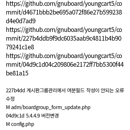
https://github.com/gnuboard/youngcart5/co
mmit/d4671bbb2be695a072f86e27b599238
d4e0d7ad9
https://github.com/gnuboard/youngcart5/co
mmit/227b4ddb9f9dc6035aab9c4811b4b90
79241c1e8
https://github.com/gnuboard/youngcart5/co
mmit/04d9c1d04c209806e2172ff7bb5300f44
be81a15
227b4dd 게시판그룹관리에서 여분필드 작성이 안되는 오류
수정
M adm/boardgroup_form_update.php
04d9c1d 5.4.4.9 버전변경
M config.php