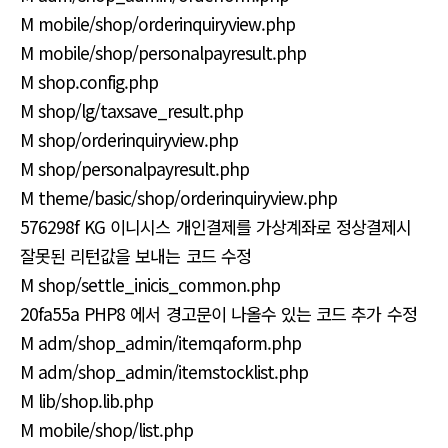
M mobile/shop/orderinquiryview.php
M mobile/shop/personalpayresult.php
M shop.config.php
M shop/lg/taxsave_result.php
M shop/orderinquiryview.php
M shop/personalpayresult.php
M theme/basic/shop/orderinquiryview.php
576298f KG 이니시스 개인결제를 가상계좌로 정상결제시
잘못된 리턴값을 보내는 코드 수정
M shop/settle_inicis_common.php
20fa55a PHP8 에서 경고문이 나올수 있는 코드 추가 수정
M adm/shop_admin/itemqaform.php
M adm/shop_admin/itemstocklist.php
M lib/shop.lib.php
M mobile/shop/list.php