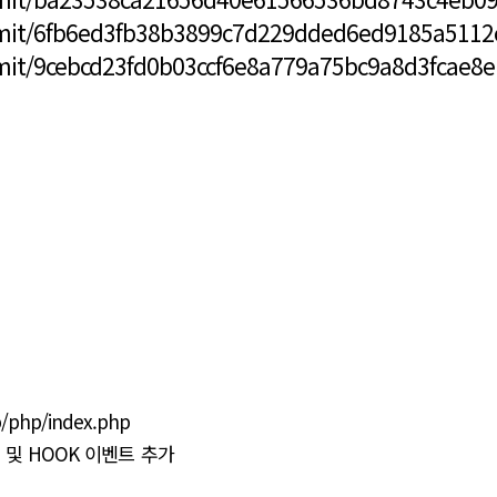
mmit/6fb6ed3fb38b3899c7d229dded6ed9185a5112
mit/9cebcd23fd0b03ccf6e8a779a75bc9a8d3fcae8e
/php/index.php
정 및 HOOK 이벤트 추가