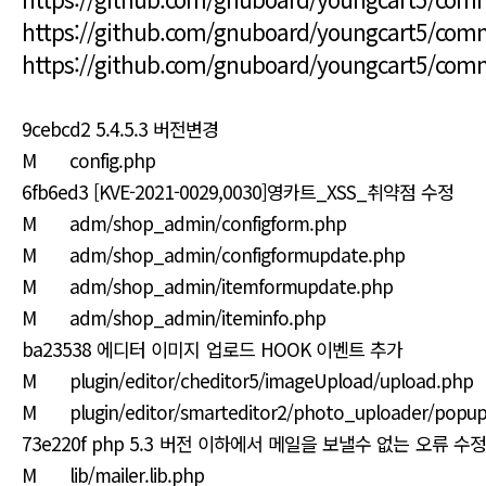
https://github.com/gnuboard/youngcart5/co
https://github.com/gnuboard/youngcart5/com
9cebcd2 5.4.5.3 버전변경
M config.php
6fb6ed3 [KVE-2021-0029,0030]영카트_XSS_취약점 수정
M adm/shop_admin/configform.php
M adm/shop_admin/configformupdate.php
M adm/shop_admin/itemformupdate.php
M adm/shop_admin/iteminfo.php
ba23538 에디터 이미지 업로드 HOOK 이벤트 추가
M plugin/editor/cheditor5/imageUpload/upload.php
M plugin/editor/smarteditor2/photo_uploader/popup
73e220f php 5.3 버전 이하에서 메일을 보낼수 없는 오류 수
M lib/mailer.lib.php