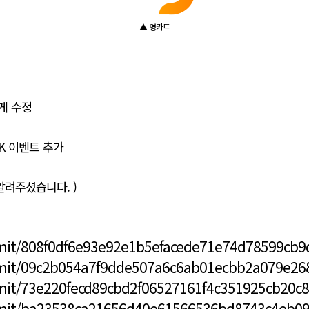
▲ 영카트
게 수정
OK 이벤트 추가
서 알려주셨습니다. )
mmit/808f0df6e93e92e1b5efacede71e74d78599cb9
mmit/09c2b054a7f9dde507a6c6ab01ecbb2a079e26
mit/73e220fecd89cbd2f06527161f4c351925cb20c8
mmit/ba23538ca21656d40e61566536bd8743c4eb0