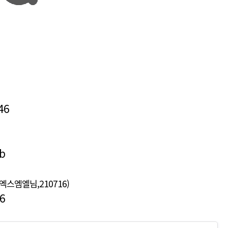
46
b
 (엑스엠엘님,210716)
6