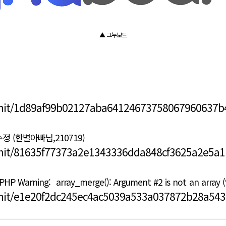
▲ 그누보드
mmit/1d89af99b02127aba64124673758067960637b
 (한별아빠님,210719)
mit/81635f77373a2e1343336dda848cf3625a2e5a1
ing: array_merge(): Argument #2 is not an array
mit/e1e20f2dc245ec4ac5039a533a037872b28a543