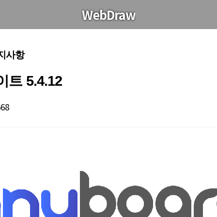
WebDraw
공지사항
 5.4.12
668