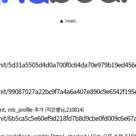
▲ 그누보드
mmit/5d31a5505d4d0a700f0c64da70e979b19ed456
mit/99087027a22bc9f7a4a6a407e890c9e6542f195
 mb_profile 추가 (작은별님,210814)
mit/6b5ca5c5e60ef9d218fd7b8d9cbe0fd009c6e67