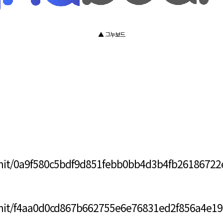
▲ 그누보드
mit/0a9f580c5bdf9d851febb0bb4d3b4fb26186722
mit/f4aa0d0cd867b662755e6e76831ed2f856a4e19