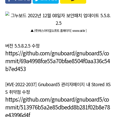
유
▲ (주)에스아이알소프트 홈페이지[ www.sir.kr ]
버전 5.5.8.2.5 수정
https://github.com/gnuboard/gnuboard5/co
mmit/69a4998fce55a70bfae8504f0aa336c54
b7ed453
[KVE-2022-2037] Gnuboard5 관리자페이지 내 Stored XS
S 취약점 수정
https://github.com/gnuboard/gnuboard5/co
mmit/513976b5a2e85dbedd8b281f02b8e78
e43996d4f