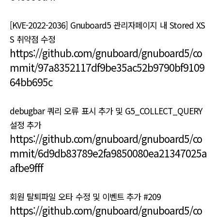
[KVE-2022-2036] Gnuboard5 관리자페이지 내 Stored XS
S 취약점 수정
https://github.com/gnuboard/gnuboard5/co
mmit/97a8352117df9be35ac52b9790bf9109
64bb695c
debugbar 쿼리 오류 표시 추가 및 G5_COLLECT_QUERY
설정 추가
https://github.com/gnuboard/gnuboard5/co
mmit/6d9db83789e2fa9850080ea21347025a
afbe9fff
회원 탈퇴파일 오타 수정 및 이벤트 추가 #209
https://github.com/gnuboard/gnuboard5/co