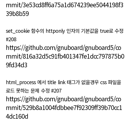
mmit/3e53cd8ff6a75a1d674239ee5044198f3
39b8b59
set_cookie 함수의 httponly 인자의 기본값을 true로 수정
#208
https://github.com/gnuboard/gnuboard5/co
mmit/816a32d5c91fb401347fe1dcc797875b0
9fd34d3
html_process 에서 title link 태그가 없을경우 css 파일을
로드 못하는 문제 수정 #207
https://github.com/gnuboard/gnuboard5/co
mmit/529b8a1004fdbbee7f92309ff39b70cc1
4dc160d