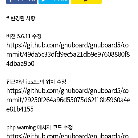
유
# 변경된 사항
버전 5.6.11 수정
https://github.com/gnuboard/gnuboard5/co
mmit/49da5c33dfd9ec5a21db9e97608880f8
4dbaa9b0
접근차단 ip코드의 위치 수정
https://github.com/gnuboard/gnuboard5/co
mmit/29250f264a96d55075d62f18b5960a4e
e81b4155
php warning 메시지 코드 수정
https://github.com/gnuboard/gnuboard5/co