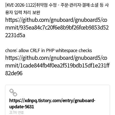
[KVE-2026-1122]취약점 수정 - 주문·관리자·결제·소셜 등 사
용자 입력 처리 보완
https://github.com/gnuboard/gnuboard5/co
mmit/935ea84c7c20f6e8b9bf26fceb9853d52
2231d5a
chore: allow CRLF in PHP whitespace checks
https://github.com/gnuboard/gnuboard5/co
mmit/1cade844fb4f0ea2f519bdb15df1e231ff
82de96
https://xdnpq.tistory.com/entry/gnuboard-
update-5631
217회 연결