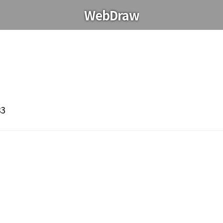
WebDraw
83