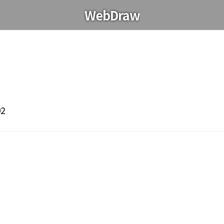
WebDraw
92