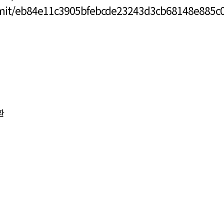
mmit/eb84e11c3905bfebcde23243d3cb68148e885c
환