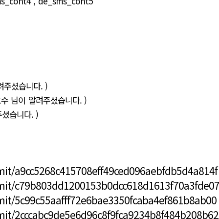
ms_cont4 , de_sms_cont5
려주셨습니다. )
호수 님이 알려주셨습니다. )
주셨습니다. )
mit/a9cc5268c415708eff49ced096aebfdb5d4a814f
mmit/c79b803dd1200153b0dcc618d1613f70a3fde0
mit/5c99c55aafff72e6bae3350fcaba4ef861b8ab00
mit/2cccabc9de5e6d96c8f9fca9234b8f484b208b62