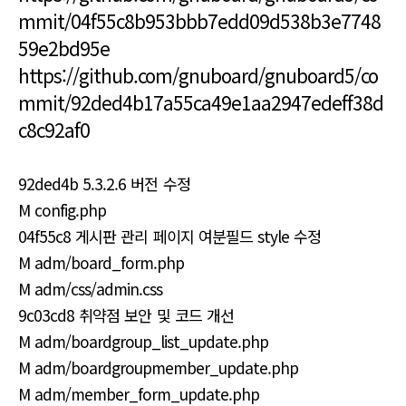
mmit/04f55c8b953bbb7edd09d538b3e7748
59e2bd95e
https://github.com/gnuboard/gnuboard5/co
mmit/92ded4b17a55ca49e1aa2947edeff38d
c8c92af0
92ded4b 5.3.2.6 버전 수정
M config.php
04f55c8 게시판 관리 페이지 여분필드 style 수정
M adm/board_form.php
M adm/css/admin.css
9c03cd8 취약점 보안 및 코드 개선
M adm/boardgroup_list_update.php
M adm/boardgroupmember_update.php
M adm/member_form_update.php