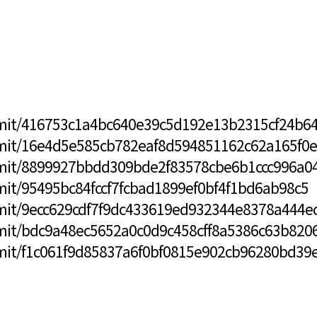
mmit/416753c1a4bc640e39c5d192e13b2315cf24b6
mmit/16e4d5e585cb782eaf8d594851162c62a165f0
mmit/8899927bbdd309bde2f83578cbe6b1ccc996a0
mit/95495bc84fccf7fcbad1899ef0bf4f1bd6ab98c5
mmit/9ecc629cdf7f9dc433619ed932344e8378a444e
mmit/bdc9a48ec5652a0c0d9c458cff8a5386c63b820
mmit/f1c061f9d85837a6f0bf0815e902cb96280bd39