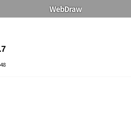
WebDraw
.7
548